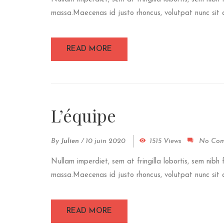
massa.Maecenas id justo rhoncus, volutpat nunc sit am
READ MORE
L’équipe
By
Julien
/
10 juin 2020
1515 Views
No Co
Nullam imperdiet, sem at fringilla lobortis, sem nibh 
massa.Maecenas id justo rhoncus, volutpat nunc sit am
READ MORE