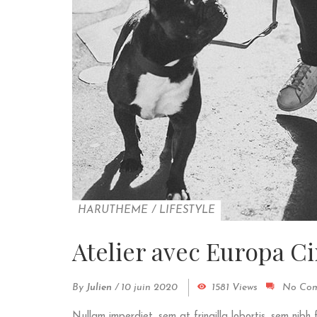
HARUTHEME
/
LIFESTYLE
Atelier avec Europa 
By
Julien
/
10 juin 2020
1581 Views
No Co
Nullam imperdiet, sem at fringilla lobortis, sem nibh 