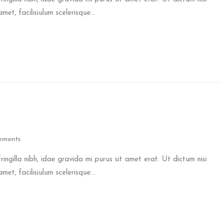
et, facilisiulum scelerisque...
mments
fringilla nibh, idae gravida mi purus sit amet erat. Ut dictum nisi
et, facilisiulum scelerisque...