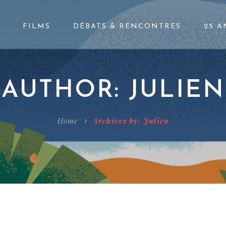
FILMS
DÉBATS & RENCONTRES
25 A
AUTHOR: JULIEN
Home
Archives by: Julien