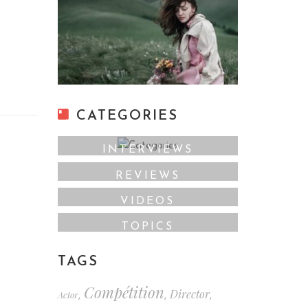
CATEGORIES
INTERVIEWS
REVIEWS
VIDEOS
TOPICS
TAGS
Compétition
Director
Actor
,
,
,