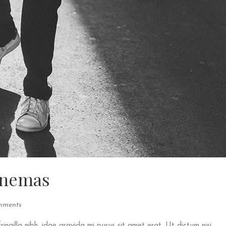
Cinemas
mments
fringilla nibh, idae gravida mi purus sit amet erat. Ut dictum nisi