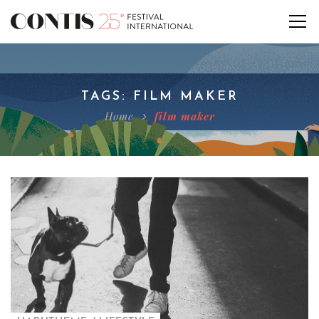
TAGS: FILM MAKER
Home
film maker